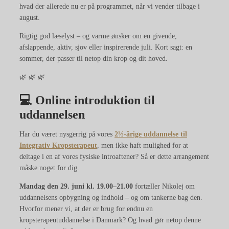
hvad der allerede nu er på programmet, når vi vender tilbage i
august.
Rigtig god læselyst – og varme ønsker om en givende,
afslappende, aktiv, sjov eller inspirerende juli. Kort sagt: en
sommer, der passer til netop din krop og dit hoved.
🌿 🌿 🌿
💻 Online introduktion til
uddannelsen
Har du været nysgerrig på vores
2½-årige uddannelse til
Integrativ Kropsterapeut
, men ikke haft mulighed for at
deltage i en af vores fysiske introaftener? Så er dette arrangement
måske noget for dig.
Mandag den 29. juni kl. 19.00–21.00
fortæller Nikolej om
uddannelsens opbygning og indhold – og om tankerne bag den.
Hvorfor mener vi, at der er brug for endnu en
kropsterapeutuddannelse i Danmark? Og hvad gør netop denne