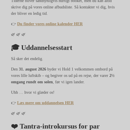
Tiderne bliver sandsynligvis hurtigt booket, men du kan altid
skrive dig på vores online afbudsliste. Så kontakter vi dig, hvis
der bliver en ledig tid.
👉
Du finder vores online kalender
HER
🌿 🌿 🌿
🎓 Uddannelsesstart
Så sker det endelig.
Den
31. august 2026
byder vi Hold 1 velkommen ombord på
vores lille luftskib – og begiver os ud på en rejse, der varer
2½
omgang rundt om solen
, før vi igen lander.
Uhh … hvor vi glæder os!
👉
Læs mere om uddannelsen
HER
🌿 🌿 🌿
❤️ Tantra-introkursus for par