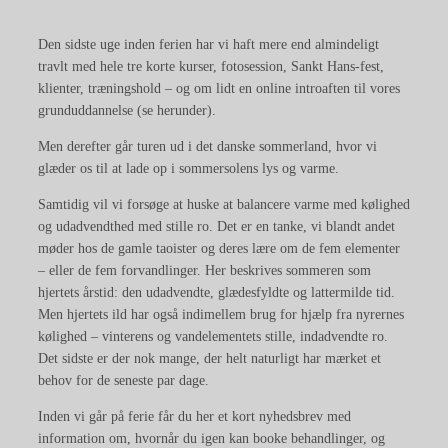
Den sidste uge inden ferien har vi haft mere end almindeligt
travlt med hele tre korte kurser, fotosession, Sankt Hans-fest,
klienter, træningshold – og om lidt en online introaften til vores
grunduddannelse (se herunder).
Men derefter går turen ud i det danske sommerland, hvor vi
glæder os til at lade op i sommersolens lys og varme.
Samtidig vil vi forsøge at huske at balancere varme med kølighed
og udadvendthed med stille ro. Det er en tanke, vi blandt andet
møder hos de gamle taoister og deres lære om de fem elementer
– eller de fem forvandlinger. Her beskrives sommeren som
hjertets årstid: den udadvendte, glædesfyldte og lattermilde tid.
Men hjertets ild har også indimellem brug for hjælp fra nyrernes
kølighed – vinterens og vandelementets stille, indadvendte ro.
Det sidste er der nok mange, der helt naturligt har mærket et
behov for de seneste par dage.
Inden vi går på ferie får du her et kort nyhedsbrev med
information om, hvornår du igen kan booke behandlinger, og