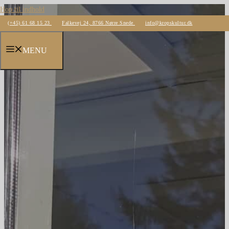
Hop til indhold
(+45) 61 68 15 23
Falkevej 24, 8766 Nørre Snede
info@kropskultur.dk
MENU