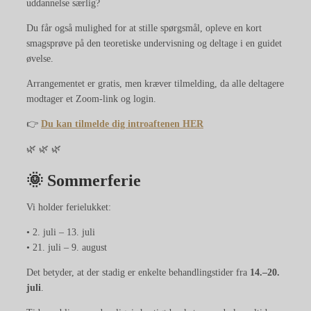
uddannelse særlig?
Du får også mulighed for at stille spørgsmål, opleve en kort
smagsprøve på den teoretiske undervisning og deltage i en guidet
øvelse.
Arrangementet er gratis, men kræver tilmelding, da alle deltagere
modtager et Zoom-link og login.
👉
Du kan tilmelde dig introaftenen
HER
🌿 🌿 🌿
🌞 Sommerferie
Vi holder ferielukket:
• 2. juli – 13. juli
• 21. juli – 9. august
Det betyder, at der stadig er enkelte behandlingstider fra
14.–20.
juli
.